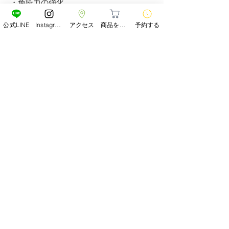
・免疫力の強化
公式LINE
Instagram
アクセス
商品をみる
予約する
【カルシウム・マグネシウム】
女性特有のバランスをサポートします。
◆3粒あたり
カルシウム 33.24㎎
マグネシウム 17.54㎎
※検査機関（一財）日本食品分析センタ
ー
商品の配送について
通常２～３日以内の発送いたします。
詳細
在庫がない場合、１週間前後お時間い
ただく場合がございますのでご了承下
内容量：９０粒
さいませ。
税込み￥10,000以上で送料か無料とな
≪プロフェッショナルユースに応える