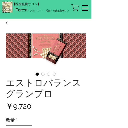
【医療提携サロン】
Forest
～フォレスト～
毛髪・頭皮改善サロン
エストロバランス
グランプロ
価
￥9,720
格
数量
*