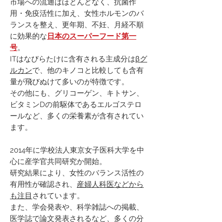
市場への流通はほとんどなく、抗菌作
用・免疫活性に加え、女性ホルモンのバ
ランスを整え、更年期、不妊、月経不順
に効果的な
日本のスーパーフード第一
号
。
ITはなびらたけに含有される主成分は
βグ
ルカン
で、他のキノコと比較しても含有
量が飛びぬけて多いのが特徴です。
その他にも、グリコーゲン、キトサン、
ビタミンDの前駆体であるエルゴステロ
ールなど、多くの栄養素が含有されてい
ます。
2014年に学校法人東京女子医科大学を中
心に産学官共同研究か開始。
研究結果により、女性のバランス活性の
有用性が確認され、
産婦人科医などから
も注目
されています。
また、学会発表や、科学雑誌への掲載、
医学誌で論文発表されるなど、多くの分