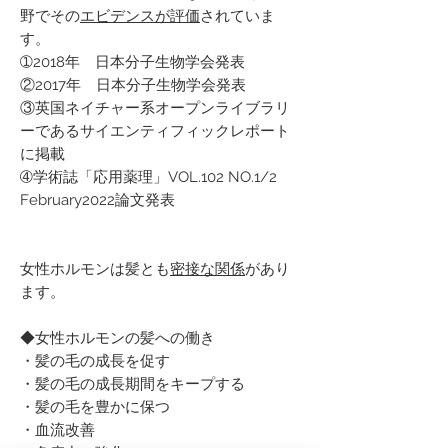
野でその
エビデンスが評価
されていま
す。
➀2018年 日本分子生物学会発表
②2017年 日本分子生物学会発表
③英国ネイチャー系オープンライブラリ
ーであるサイエンティフィックレポート
に掲載
➃学術誌「応用薬理」VOL.102 NO.1/2
February2022論文発表
女性ホルモンは髪とも
密接な関係
があり
ます。
◆女性ホルモンの髪への働き
・髪の毛の成長を促す
・髪の毛の成長期間をキープする
・髪の毛を豊かに保つ
・血流改善