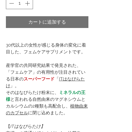
カートに追加する
30代以上の女性が感じる身体の変化に着
目した、フェムケアサプリメントです。
産学官の共同研究結果で発見された、
「フェムケア」の有用性が注目されてい
る日本の
スーパーフード
「
ITはなびらた
け
」。
そのはなびらたけ粉末に、
ミネラルの王
様
と言われる自然由来のマグネシウムと
カルシウムの2種類も高配合し、
植物由来
のカプセル
に閉じ込めました。
【
ITはなびらたけ】