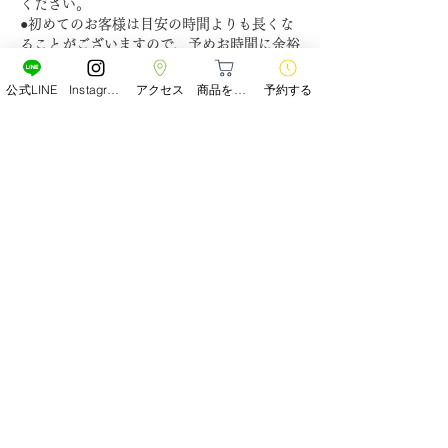
ください。
●初めてのお客様は目安の時間よりも長くな
ることがございますので、予めお時間に余裕
をもってご来店下さい。
公式LINE
Instagram
アクセス
商品をみる
予約する
連絡先
Japan, 〒190-0023 東京都立川市柴崎町２丁
目６−5
0425125959
forest.tachikawa@gmail.com
毛髪・頭皮改善
Forest SALON
〜フォレスト〜