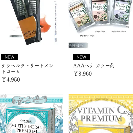
NEW
NEW
テラヘルツトリートメン
AAAヘナ カラー剤
トコーム
価格
￥3,960
価格
￥4,950