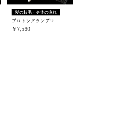
髪の枝毛・身体の疲れ
プロトングランプロ
価格
￥7,560