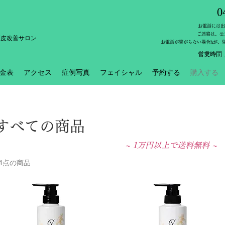
0
​お電話には
​ご連絡は、公
頭皮改善サロン
​お電話が繋がらない場合hが
​営業時間 
金表
アクセス
症例写真
フェイシャル
予約する
購入する
すべての商品
~ 1万円以上で送料無料 ~
44点の商品