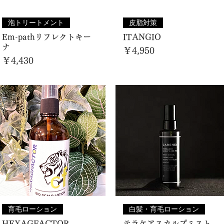
泡トリートメント
皮脂対策
Em-pathリフレクトキー
ITANGIO
ナ
価格
￥4,950
価格
￥4,430
育毛ローション
白髪・育毛ローション
HEXAGFACTOR
テラケアスカルプミスト