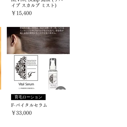
イブ スカルプ ミスト)
価格
￥15,400
育毛ローション
F-バイタルセラム
価格
￥33,000