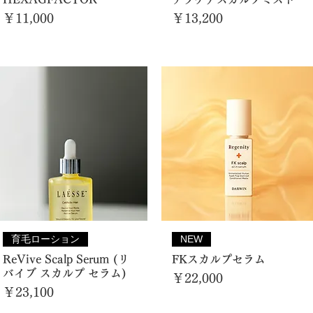
価格
価格
￥11,000
￥13,200
育毛ローション
NEW
ReVive Scalp Serum (リ
FKスカルプセラム
バイブ スカルプ セラム)
価格
￥22,000
価格
￥23,100