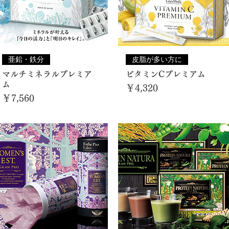
亜鉛・鉄分
皮脂が多い方に
マルチミネラルプレミア
ビタミンCプレミアム
ム
価格
￥4,320
価格
￥7,560