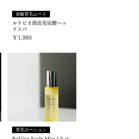
炭酸育毛ムース
ルリビオ頭皮用炭酸ヘッ
ドスパ
価格
￥1,980
育毛ローション
ReVive Scalp Mist (リバ