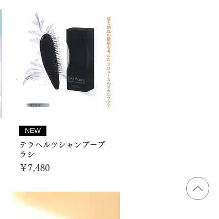
NEW
テラヘルツシャンプーブ
ラシ
価格
￥7,480