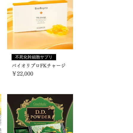
不死化幹細胞サプリ
バイオリプロFKチャージ
価格
￥22,000