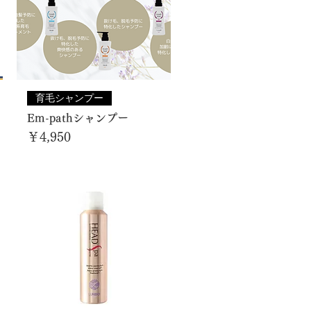
育毛シャンプー
Em-pathシャンプー
価格
￥4,950