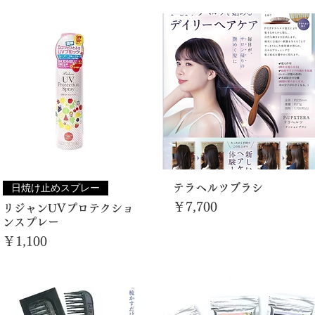
日焼け止めスプレー
テラヘルツブラシ
価格
￥7,700
リジャンUVプロテクショ
ンスプレー
価格
￥1,100