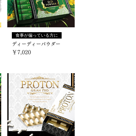
食事が偏っている方に
ディーディーパウダー
価格
￥7,020