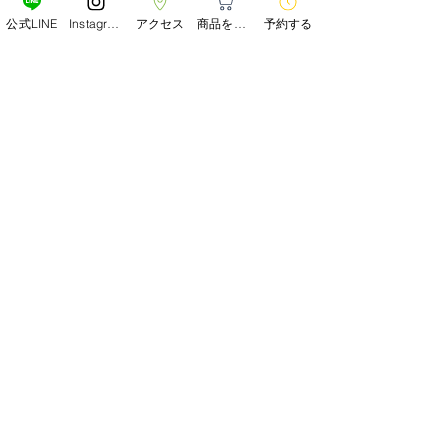
公式LINE
Instagram
アクセス
商品をみる
予約する
詳細
内
100g
商品の発送について
容
通常２～３日以内の発送いたします。
量
在庫がない場合、１週間前後お時間い
成
水、パルミチン酸エチルヘキ
ただく場合がございますのでご了承下
分
シル、グリセリン、オリーブ
さいませ。
表
果実油、イソノナン酸イソノ
ニル、メドウフォーム油、ト
毛髪・頭皮改善
税込み￥10,000以上で送料か無料とな
リ（カプリル酸／カプリン
Forest SALON
ります。
〜フォレスト〜
酸）グリセリル、ラウリン酸
ソルビタン、ソルビトール、
〒190-0023
東京都立川市柴崎町2-6-5青木ビル
アデニン、アラニン、アルギ
203
ニン、アスパラギン、アスパ
☎042-512-5959
立川駅南口徒歩８分
ラギン酸、アデノシン、シス
​営業時間 月～日曜 10:00～21:00