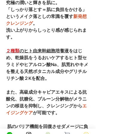
究極の潤いと輝きを肌に。
「しっかり落とす＝肌に負担をかける」
というメイク落としの常識を覆す
新発想
クレンジング
。
洗い上がりからしっとり感が感じられま
す。
２種類
のヒト由来幹細胞培養液
をはじ
め、乾燥肌をうるおいケアするヒト型セ
ラミドやヒアルロン酸Na、肌荒れやキメ
を整える天然ボタニカル成分やグリチル
リチン酸２Kを配合。
また、高級成分キャビアエキスによる抗
酸化、抗糖化、ブルーン分解物がメラニ
ンの移送を抑制し、クレンジングから
エ
イジングケア
が可能です。
肌のバリア機能を回復させダメージに負
けないお肌へ。