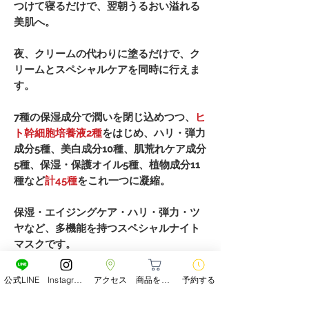
つけて寝るだけで、翌朝うるおい溢れる
美肌へ。
夜、クリームの代わりに塗るだけで、ク
リームとスペシャルケアを同時に行えま
す。
7種の保湿成分で潤いを閉じ込めつつ、
ヒ
ト幹細胞培養液2種
をはじめ、ハリ・弾力
成分5種、美白成分10種、肌荒れケア成分
5種、保湿・保護オイル5種、植物成分11
種など
計45種
をこれ一つに凝縮。
保湿・エイジングケア・ハリ・弾力・ツ
ヤなど、多機能を持つスペシャルナイト
マスクです。
公式LINE
Instagram
アクセス
商品をみる
予約する
詳細