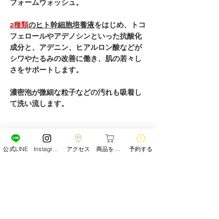
フォームウォッシュ。
2種類
のヒト幹細胞培養液
をはじめ、トコ
フェロールやアデノシンといった抗酸化
成分と、アデニン、ヒアルロン酸などが
シワやたるみの改善に働き、肌の若々し
さをサポートします。
濃密泡が微細な粒⼦などの汚れも吸着し
て洗い流します。
詳細
公式LINE
Instagram
アクセス
商品をみる
予約する
内
100g
商品の発送について
容
通常２～３日以内の発送いたします。
量
在庫がない場合、１週間前後お時間い
成
水、ステアリン酸、ＰＥＧ－