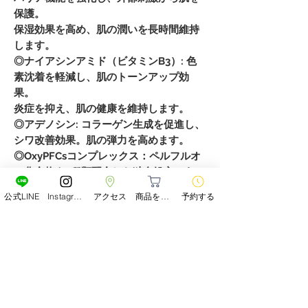
保護。
保湿効果を高め、肌の潤いを長時間維持
します。
◎ナイアシンアミド（ビタミンB3）: 色
素沈着を軽減し、肌のトーンアップ効
果。
炎症を抑え、肌の健康を維持します。
◎アデノシン: コラーゲン生成を促進し、
シワ改善効果。肌の弾力を高めます。
◎OxyPFCsコンプレックス：ペルフルオ
ロ化合物を5種類配合した独自処方であ
り、酸素供給、保湿効果、血行促進、抗
公式LINE
Instagram
アクセス
商品をみる
予約する
酸化作用を兼ね備えた革新的成分で肌の
健康と美しさを維持します。
医療分野でも臓器保存や人工血液として
使用されています。